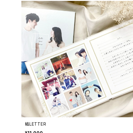
結LETTER
¥11,000